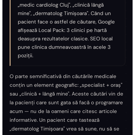
„medic cardiolog Cluj", „clinică lângă
mine", „dermatolog Timișoara". Când un
pacient face o astfel de căutare, Google
afișează Local Pack: 3 clinici pe hartă
deasupra rezultatelor clasice. SEO local
pune clinica dumneavoastră în acele 3
poziții.
O parte semnificativă din căutările medicale
conțin un element geografic: „specialist + oraș"
sau „clinică + lângă mine". Aceste căutări vin de
la pacienți care sunt gata să facă o programare
acum — nu de la oameni care citesc articole
informative. Un pacient care tastează
„dermatolog Timișoara" vrea să sune, nu să se