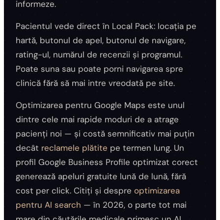
informeze.
Pacientul vede direct în Local Pack: locația pe
hartă, butonul de apel, butonul de navigare,
rating-ul, numărul de recenzii și programul.
Poate suna sau poate porni navigarea spre
clinică fără să mai intre vreodată pe site.
Optimizarea pentru Google Maps este unul
dintre cele mai rapide moduri de a atrage
pacienți noi — și costă semnificativ mai puțin
decât
reclamele plătite
pe termen lung. Un
profil Google Business Profile optimizat corect
generează apeluri gratuite lună de lună, fără
cost per click. Citiți și despre
optimizarea
pentru AI search
— în 2026, o parte tot mai
mare din căutările medicale primesc un AI