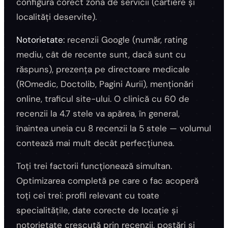
configura corect zona de servicii (cartiere și
localități deservite).
Notorietate:
recenzii Google (număr, rating
mediu, cât de recente sunt, dacă sunt cu
răspuns), prezența pe directoare medicale
(ROmedic, Doctolib, Pagini Aurii), menționări
online, traficul site-ului. O clinică cu 60 de
recenzii la 4.7 stele va apărea, în general,
înaintea uneia cu 8 recenzii la 5 stele — volumul
contează mai mult decât perfecțiunea.
Toți trei factorii funcționează simultan.
Optimizarea completă pe care o fac acoperă
toți cei trei: profil relevant cu toate
specialitățile, date corecte de locație și
notorietate crescută prin recenzii, postări și